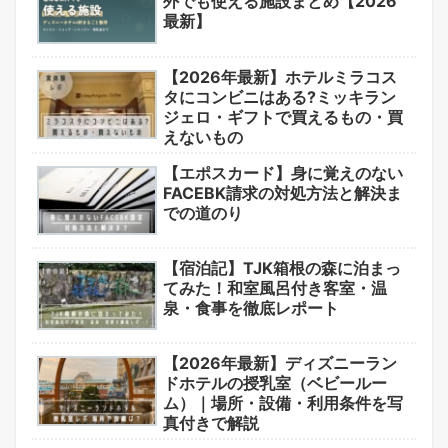
外でも使える施設まとめ【2026
最新】
【2026年最新】ホテルミラコス
タにコンビニはある?ミッキラン
ジェロ・ギフトで買えるもの・買
えないもの
【エポスカード】身に覚えのない
FACEBK請求の対処方法と解決ま
での道のり
【宿泊記】TJK箱根の森に泊まっ
てみた！和室風呂付き客室・温
泉・食事を徹底レポート
【2026年最新】ディズニーラン
ドホテルの授乳室（ベビールー
ム）｜場所・設備・利用条件を写
真付きで解説