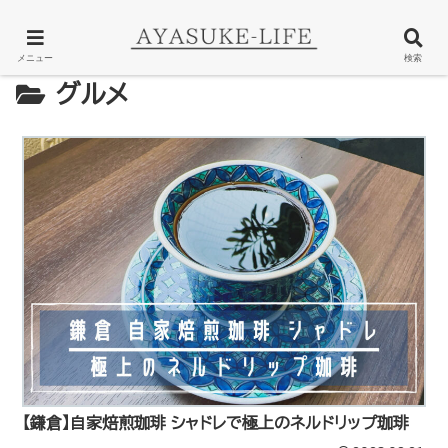
メニュー
検索
グルメ
【鎌倉】自家焙煎珈琲 シャドレで極上のネルドリップ珈琲