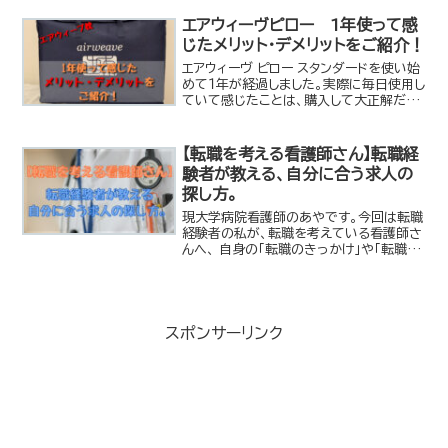
エアウィーヴピロー 1年使って感
じたメリット・デメリットをご紹介！
エアウィーヴ ピロー スタンダードを使い始
めて１年が経過しました。実際に毎日使用し
ていて感じたことは、購入して大正解だっ
たなーということでした。実際に使ってみ
て感じたことなどをご紹介していきたいと
思います！エアウィーヴ ピロー スタンダー
【転職を考える看護師さん】転職経
ド...
験者が教える、自分に合う求人の
探し方。
現大学病院看護師のあやです。今回は転職
経験者の私が、転職を考えている看護師さ
んへ、 自身の「転職のきっかけ」や「転職後
の環境の変化」、転職活動を行う中で見つ
けた自分に合う求人の探し方についてお伝
えします。 転職のきっかけまず最初の就職
先は、...
スポンサーリンク